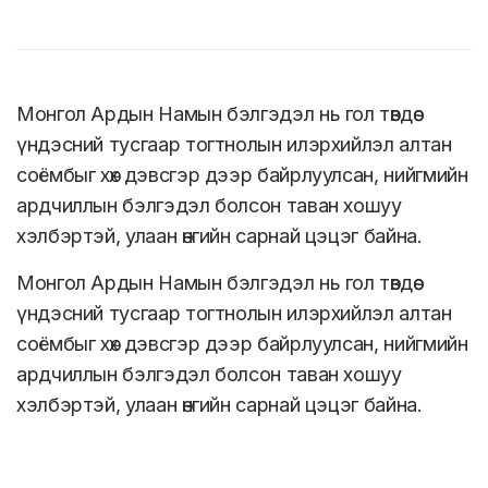
Монгол Ардын Намын бэлгэдэл нь гол төвдөө
үндэсний тусгаар тогтнолын илэрхийлэл алтан
соёмбыг хөх дэвсгэр дээр байрлуулсан, нийгмийн
ардчиллын бэлгэдэл болсон таван хошуу
хэлбэртэй, улаан өнгийн сарнай цэцэг байна.
Монгол Ардын Намын бэлгэдэл нь гол төвдөө
үндэсний тусгаар тогтнолын илэрхийлэл алтан
соёмбыг хөх дэвсгэр дээр байрлуулсан, нийгмийн
ардчиллын бэлгэдэл болсон таван хошуу
хэлбэртэй, улаан өнгийн сарнай цэцэг байна.