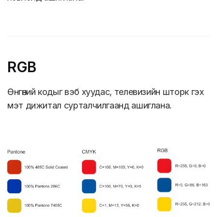
RGB
Өнгөний кодыг вэб хуудас, телевизийн шторк гэх
мэт дижитал сурталчилгаанд ашиглана.