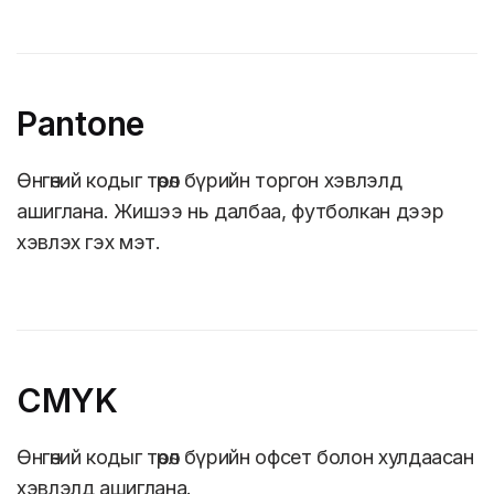
Pantone
Өнгөний кодыг төрөл бүрийн торгон хэвлэлд
ашиглана. Жишээ нь далбаа, футболкан дээр
хэвлэх гэх мэт.
CMYK
Өнгөний кодыг төрөл бүрийн офсет болон хулдаасан
хэвлэлд ашиглана.