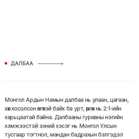
ДАЛБАА
Монгол Ардын Намын далбаа нь улаан, цагаан,
хөх хосолсон өнгөтэй байх ба урт, өргөн нь 2:1-ийн
харьцаатай байна. Далбааны гуравны нэгийн
хэмжээстэй эхний хэсэг нь Монгол Улсын
тусгаар тогтнол, мандан бадрахын бэлгэдэл