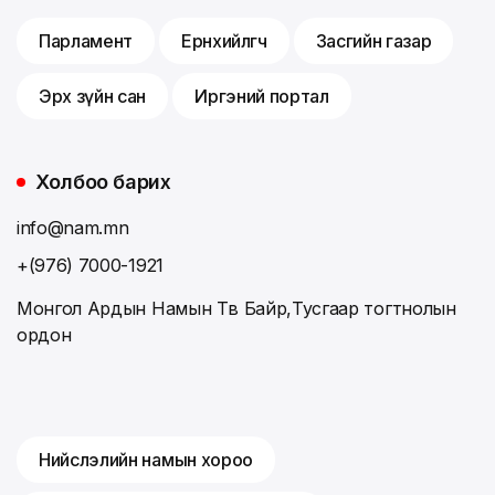
Парламент
Ерөнхийлөгч
Засгийн газар
Эрх зүйн сан
Иргэний портал
Холбоо барих
info@nam.mn
+(976) 7000-1921
Монгол Ардын Намын Төв Байр,Тусгаар тогтнолын
ордон
Нийслэлийн намын хороо