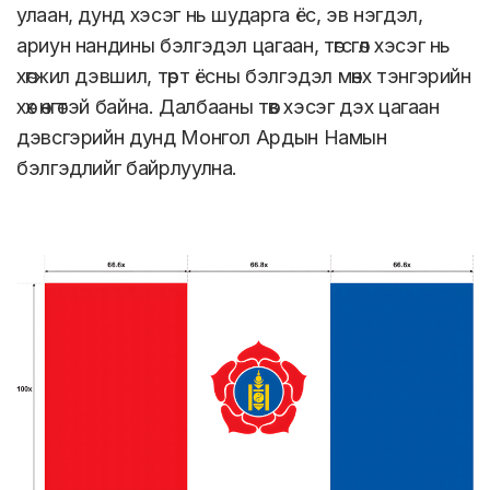
улаан, дунд хэсэг нь шударга ёс, эв нэгдэл,
ариун нандины бэлгэдэл цагаан, төгсгөл хэсэг нь
хөгжил дэвшил, төрт ёсны бэлгэдэл мөнх тэнгэрийн
хөх өнгөтэй байна. Далбааны төв хэсэг дэх цагаан
дэвсгэрийн дунд Монгол Ардын Намын
бэлгэдлийг байрлуулна.