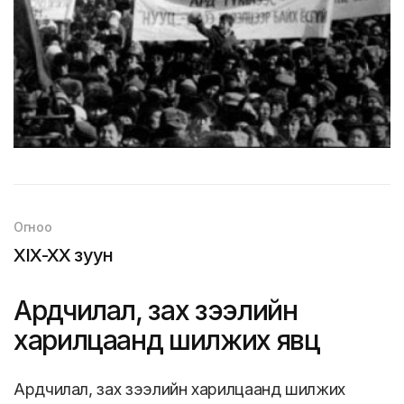
Огноо
XIX-XX зуун
Ардчилал, зах зээлийн
харилцаанд шилжих явц
Ардчилал, зах зээлийн харилцаанд шилжих