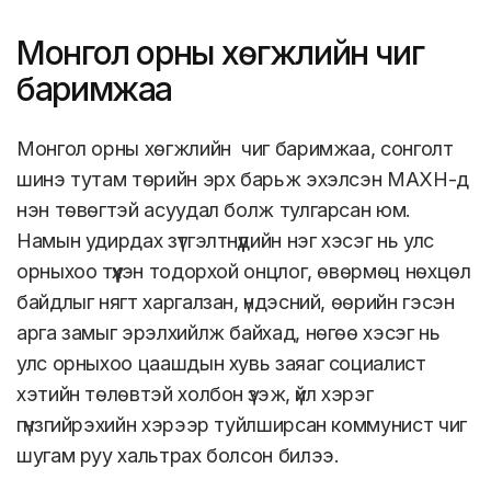
Монгол орны хөгжлийн чиг
баримжаа
Монгол орны хөгжлийн чиг баримжаа, сонголт
шинэ тутам төрийн эрх барьж эхэлсэн МАХН-д
нэн төвөгтэй асуудал болж тулгарсан юм.
Намын удирдах зүтгэлтнүүдийн нэг хэсэг нь улс
орныхоо түүхэн тодорхой онцлог, өвөрмөц нөхцөл
байдлыг нягт харгалзан, үндэсний, өөрийн гэсэн
арга замыг эрэлхийлж байхад, нөгөө хэсэг нь
улс орныхоо цаашдын хувь заяаг социалист
хэтийн төлөвтэй холбон үзэж, үйл хэрэг
гүнзгийрэхийн хэрээр туйлширсан коммунист чиг
шугам руу хальтрах болсон билээ.