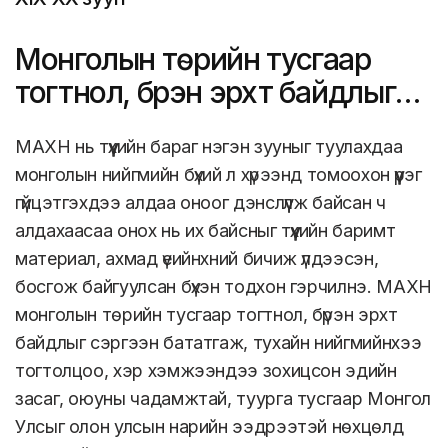
Монголын төрийн тусгаар
тогтнол, бүрэн эрхт байдлыг
сэргээн бататгав
МАХН нь түүхийн бараг нэгэн зууныг туулахдаа
монголын нийгмийн бүхий л хүрээнд томоохон үүрэг
гүйцэтгэхдээ алдаа оноог дэнслүүлж байсан ч
алдахаасаа онох нь их байсныг түүхийн баримт
материал, ахмад үеийнхний бичиж үлдээсэн,
босгож байгуулсан бүхэн тодхон гэрчилнэ. МАХН
монголын төрийн тусгаар тогтнол, бүрэн эрхт
байдлыг сэргээн бататгаж, тухайн нийгмийнхээ
тогтолцоо, хэр хэмжээндээ зохицсон эдийн
засаг, оюуны чадамжтай, туурга тусгаар Монгол
Улсыг олон улсын нарийн ээдрээтэй нөхцөлд