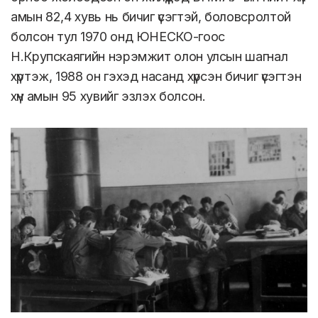
амын 82,4 хувь нь бичиг үсэгтэй, боловсролтой
болсон тул 1970 онд ЮНЕСКО-гоос
Н.Крупскаягийн нэрэмжит олон улсын шагнал
хүртэж, 1988 он гэхэд насанд хүрсэн бичиг үсэгтэн
хүн амын 95 хувийг эзлэх болсон.