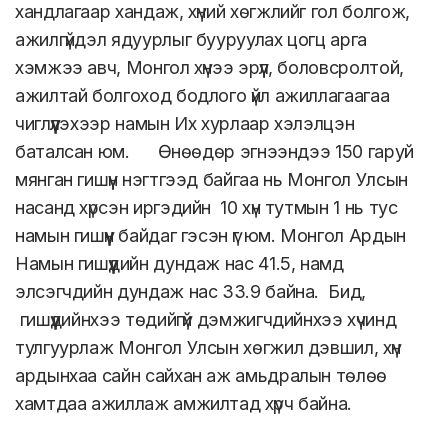
хандлагаар хандаж, хүний хөгжлийг гол болгож,
ажилгүйдэл ядуурлыг бууруулах цогц арга
хэмжээ авч, Монгол хүнээ эрүүл, боловсролтой,
ажилтай болгоход бодлого үйл ажиллагаагаа
чиглүүлэхээр намын Их хурлаар хэлэлцэн
баталсан юм. Өнөөдөр эгнээндээ 150 гаруй
мянган гишүүн нэгтгээд байгаа нь Монгол Улсын
насанд хүрсэн иргэдийн 10 хүн тутмын 1 нь тус
намын гишүүн байдаг гэсэн үг юм. Монгол Ардын
Намын гишүүдийн дундаж нас 41.5, намд
элсэгчдийн дундаж нас 33.9 байна. Бид,
гишүүдийнхээ төдийгүй дэмжигчдийнхээ хүчинд
тулгуурлаж Монгол Улсын хөгжил дэвшил, хүн
ардынхаа сайн сайхан аж амьдралын төлөө
хамтдаа ажиллаж амжилтад хүрч байна.