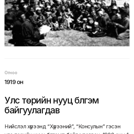
Огноо
1919 он
Улс төрийн нууц бүлгэм
байгуулагдав
Нийслэл хүрээнд “Хүрээний”, “Консулын” гэсэн