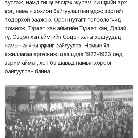
тусгаж, намд гишүүн элсүүлэх журам, гишүүдийн эрх
үүрэг, намын зохион байгуулалтын үндэс зэргийг
тодорхой заажээ. Орон нутагт төлөөлөгчид
томилж, Түшээт хан аймгийн Түшээт хан, Далай
гүн, Сэцэн хан аймгийн Сэцэн ханы хошуудад
намын анхны үүрүүдийг байгуулав. Намын үйл
ажиллагаа өргөжиж, цаашдаа 1922-1923 онд
зарим аймаг, хот ба шавьд намын хороог
байгуулсан байна.