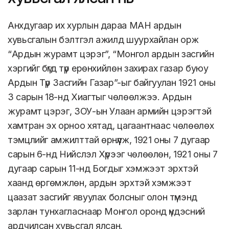
Анхдугаар их хурлын дараа МАН ардын
хувьсгалын бэлтгэл ажилд шуурхайлан орж
“Ардын журамт цэрэг”, “Монгол ардын засгийн
хэргийг бүгд түр ерөнхийлөн захирах газар буюу
Ардын Түр Засгийн Газар”-ыг байгуулан 1921 оны
3 сарын 18-нд Хиагтыг чөлөөлжээ. Ардын
журамт цэрэг, ЗОУ-ын Улаан армийн цэрэгтэй
хамтран эх орноо хятад, цагаантнаас чөлөөлөх
тэмцлийг амжилттай өрнүүлж, 1921 оны 7 дугаар
сарын 6-нд Нийслэл Хүрээг чөлөөлөн, 1921 оны 7
дугаар сарын 11-нд Богдыг хэмжээт эрхтэй
хаанд өргөмжлөн, ардын эрхтэй хэмжээт
цаазат засгийг явуулах болсныг олон түмэнд
зарлан тунхагласнаар Монгол оронд үндэсний
ардчилсан хувьсгал ялсан.