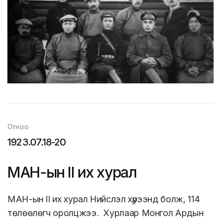
Огноо
1923.07.18-20
МАН-ын II их хурал
МАН-ын II их хурал Нийслэл хүрээнд болж, 114
төлөөлөгч оролцжээ. Хурлаар Монгол Ардын