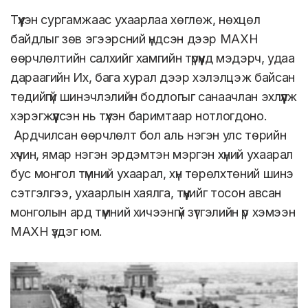
Түүхэн сургамжаас ухаарлаа хөглөж, нөхцөл
байдлыг зөв эгээрсний үндсэн дээр МАХН
өөрчлөлтийн салхийг хамгийн түрүүнд мэдэрч, удаа
дараагийн Их, бага хурал дээр хэлэлцэж байсан
төдийгүй шинэчлэлийн бодлогыг санаачлан эхлүүлж
хэрэгжүүлсэн нь түүхэн баримтаар нотлогдоно.
Ардчилсан өөрчлөлт бол аль нэгэн улс төрийн
хүчин, ямар нэгэн эрдэмтэн мэргэн хүний ухаарал
бус монгол түмний ухаарал, хүн төрөлхтөний шинэ
сэтгэлгээ, ухаарлын хаялга, түүнийг тосон авсан
монголын ард түмний хичээнгүй зүтгэлийн үр хэмээн
МАХН үздэг юм.