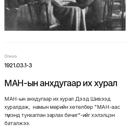
Огноо
1921.03.1-3
МАН-ын анхдугаар их хурал
МАН-ын анхдугаар их хурал Дээд Шивээд
хуралдаж, намын мөрийн хөтөлбөр "МАН-аас
түмэнд тунхаглан зарлах бичиг"-ийг хэлэлцэн
баталжээ.