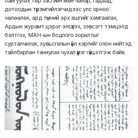
байгуулах төр засгийн мөн чанар, гадаад,
дотоодын түрэмгийлэгчидээс улс орноо
чөлөөлөх, ард түмний эрх ашгийг хамгаалах,
Ардын журамт цэрэг элсүүлэх, зэвсэгт тэмцэлд
бэлтгэх, МАН-ын бодлого зорилтыг
сурталчилах, хувьсгалын үйл хэргийг олон нийтэд
тайлбарлан таниулах чухал үүрэг гүйцэтгэж байв.