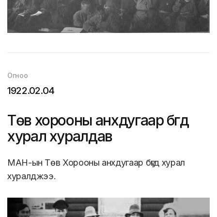
Огноо
1922.02.04
Төв хорооны анхдугаар бүгд
хурал хуралдав
МАН-ын Төв Хорооны анхдугаар бүгд хурал
хуралджээ.