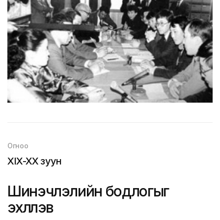
Огноо
XIX-XX зуун
Шинэчлэлийн бодлогыг
эхлүүлэв