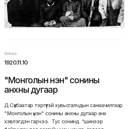
Огноо
1920.11.10
"Монголын үнэн" сонины
анхны дугаар
Д.Сүхбаатар тэргүүтэй хувьсгалчдын санаачилгаар
"Монголын үнэн" сонины анхны дугаар анх
хэвлэгдэн гарчээ. Тус сонинд “шинээр