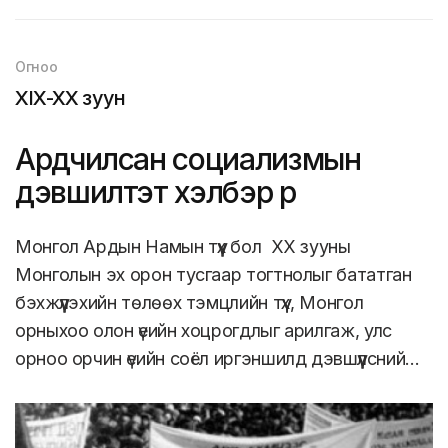
Огноо
XIX-XX зуун
Ардчилсан социализмын
дэвшилтэт хэлбэр рүү
Монгол Ардын Намын түүх бол ХХ зууны
Монголын эх орон тусгаар тогтнолыг бататган
бэхжүүлэхийн төлөөх тэмцлийн түүх, Монгол
орныхоо олон үеийн хоцрогдлыг арилгаж, улс
орноо орчин үеийн соёл иргэншилд дэвшүүлсний…