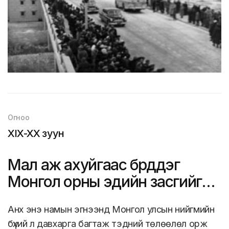
Огноо
XIX-XX зуун
Мал аж ахуйгаас бүрддэг
Монгол орны эдийн засгийг
олон салбарт шилжүүлэв
Анх энэ намын эгнээнд Монгол улсын нийгмийн
бүхий л давхарга багтаж тэдний төлөөлөл орж