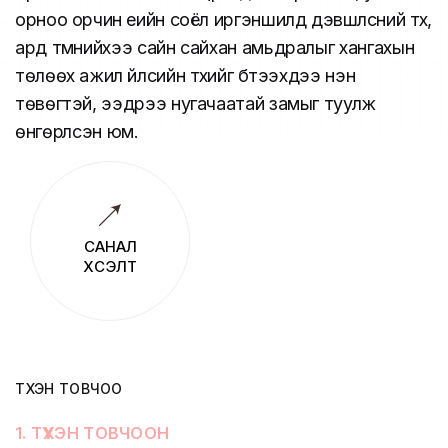
орноо орчин үеийн соёл иргэншилд дэвшүүлсний түүх,
ард түмнийхээ сайн сайхан амьдралыг хангахын
төлөөх ажил үйлсийн түүхийг бүтээхдээ нэн
төвөгтэй, ээдрээ нугачаатай замыг туулж
өнгөрүүлсэн юм.
САНАЛ
ХҮСЭЛТ
ТҮҮХЭН ТОВЧОО
1
.
ТҮҮХЭН ТОВЧООН