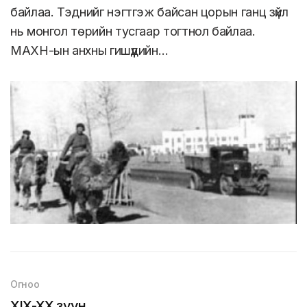
байлаа. Тэднийг нэгтгэж байсан цорын ганц зүйл
нь монгол төрийн тусгаар тогтнол байлаа.
МАХН-ын анхны гишүүдийн…
Огноо
XIX-XX зуун