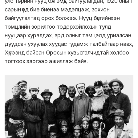
улс төрийн нууц бүлгэмүүд байгуулагдан, 1920 оны 1
сарын үед бие биенээ мэдэлцэж, зохион
байгуулалтад орох болжээ. Нууц бүлгийнхэн
тэмцлийн зорилгоо тодорхойлохын тулд
нууцаар хуралдах, ард олныг тэмцэлд уриалсан
дуудсан ухуулах хуудас гудамж талбайгаар наах,
Хүрээнд байсан Оросын хувьсгалчидтай холбоо
тогтоох зэргээр ажиллаж байв.