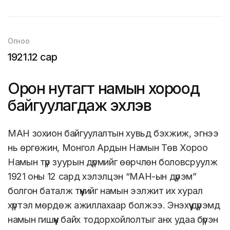
Огноо
1921.12 сар
Орон нутагт намын хороод
байгуулагдаж эхлэв
МАН зохион байгуулалтын хувьд бэхжиж, эгнээ
нь өргөжин, Монгол Ардын Намын Төв Хороо
Намын түр зуурын дүрмийг өөрчлөн боловсруулж
1921 оны 12 сард хэлэлцэн “МАН-ын дүрэм”
болгон баталж түүнийг намын ээлжит их хурал
хүртэл мөрдөж ажиллахаар болжээ. Энэхүү дүрэмд
намын гишүүн байх тодорхойлолтыг анх удаа бүрэн