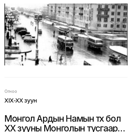
Огноо
XIX-XX зуун
Монгол Ардын Намын түүх бол
ХХ зууны Монголын тусгаар