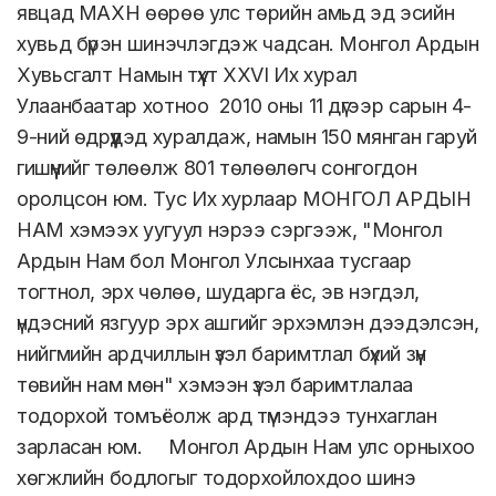
явцад МАХН өөрөө улс төрийн амьд эд эсийн
хувьд бүрэн шинэчлэгдэж чадсан. Монгол Ардын
Хувьсгалт Намын түүхт XXVI Их хурал
Улаанбаатар хотноо 2010 оны 11 дүгээр сарын 4-
9-ний өдрүүдэд хуралдаж, намын 150 мянган гаруй
гишүүнийг төлөөлж 801 төлөөлөгч сонгогдон
оролцсон юм. Тус Их хурлаар МОНГОЛ АРДЫН
НАМ хэмээх уугуул нэрээ сэргээж, "Монгол
Ардын Нам бол Монгол Улсынхаа тусгаар
тогтнол, эрх чөлөө, шударга ёс, эв нэгдэл,
үндэсний язгуур эрх ашгийг эрхэмлэн дээдэлсэн,
нийгмийн ардчиллын үзэл баримтлал бүхий зүүн
төвийн нам мөн" хэмээн үзэл баримтлалаа
тодорхой томъёолж ард түмэндээ тунхаглан
зарласан юм. Монгол Ардын Нам улс орныхоо
хөгжлийн бодлогыг тодорхойлохдоо шинэ