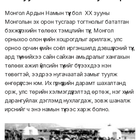
тогтнолын тэмцлийн түүх
Монгол Ардын Намын түүх бол ХХ зууны
Монголын эх орон тусгаар тогтнолыг бататган
бэхжүүлэхийн төлөөх тэмцлийн түүх, Монгол
орныхоо олон үеийн хоцрогдлыг арилгаж, улс
орноо орчин үеийн соёл иргэншилд дэвшүүлсний түүх,
ард түмнийхээ сайн сайхан амьдралыг хангахын
төлөөх ажил үйлсийн түүхийг бүтээхдээ нэн
төвөгтэй, ээдрээ нугачаатай замыг туулж
өнгөрүүлсэн юм. Их гүрнүүдийн дарамт шахалтанд
орж, улс төрийн хэлмэгдүүлэлтэд өртөж, нэг хүний
дарангуйлах дэглэмд нухлагдаж, зовж шаналж
ирснийг ч энэ намын түүхээс харж болно.