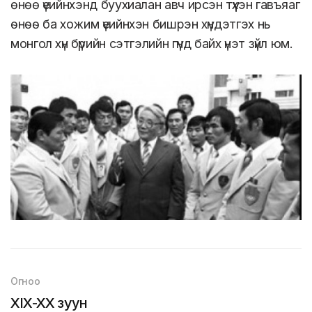
өнөө үеийнхэнд буухиалан авч ирсэн түүхэн гавъяаг
өнөө ба хожим үеийнхэн бишрэн хүндэтгэх нь
монгол хүн бүрийн сэтгэлийн гүнд байх үнэт зүйл юм.
Огноо
XIX-XX зуун