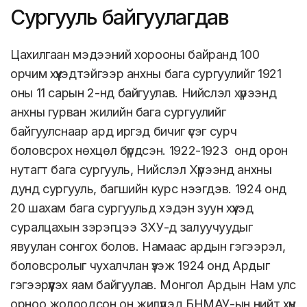
Сургууль байгуулагдав
Цахилгаан мэдээний хорооны байранд 100
орчим хүүхэдтэйгээр анхны бага сургуулийг 1921
оны 11 сарын 2-нд байгуулав. Нийслэл хүрээнд
анхны гурван жилийн бага сургуулийг
байгуулснаар ард иргэд бичиг үсэг сурч
боловсрох нөхцөл бүрдсэн. 1922-1923 онд орон
нутагт бага сургууль, Нийслэл Хүрээнд анхны
дунд сургууль, багшийн курс нээгдэв. 1924 онд
20 шахам бага сургуульд хэдэн зуун хүүхэд
суралцахын зэрэгцээ ЗХУ-д залуучуудыг
явуулан сонгох болов. Намаас ардын гэгээрэл,
боловсролыг чухалчлан үзэж 1924 онд Ардыг
гэгээрүүлэх яам байгуулав. Монгол Ардын Нам улс
орноо жолоодсон он жилүүдэд БНМАУ-ын нийт хүн