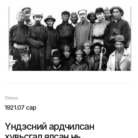
Огноо
1921.07 сар
Үндэсний ардчилсан
хувьсгал ялсан нь