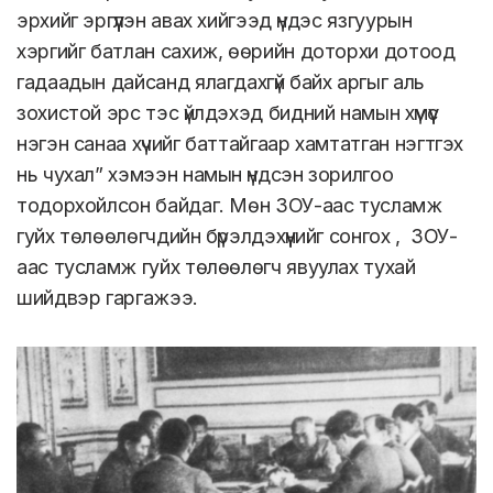
эрхийг эргүүлэн авах хийгээд үндэс язгуурын
хэргийг батлан сахиж, өөрийн доторхи дотоод
гадаадын дайсанд ялагдахгүй байх аргыг аль
зохистой эрс тэс үйлдэхэд бидний намын хүмүүс
нэгэн санаа хүчийг баттайгаар хамтатган нэгтгэх
нь чухал” хэмээн намын үндсэн зорилгоо
тодорхойлсон байдаг. Мөн ЗОУ-аас тусламж
гуйх төлөөлөгчдийн бүрэлдэхүүнийг сонгох , ЗОУ-
аас тусламж гуйх төлөөлөгч явуулах тухай
шийдвэр гаргажээ.