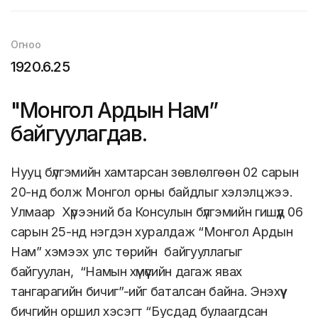
Огноо
1920.6.25
"Монгол Ардын Нам”
байгуулагдав.
Нууц бүлгэмийн хамтарсан зөвлөлгөөн 02 сарын
20-нд болж Монгол орны байдлыг хэлэлцжээ.
Улмаар Хүрээний ба Консулын бүлгэмийн гишүүд 06
сарын 25-нд нэгдэн хуралдаж “Монгол Ардын
Нам” хэмээх улс төрийн байгууллагыг
байгуулан, “Намын хүмүүсийн дагаж явах
тангарагийн бичиг”-ийг баталсан байна. Энэхүү
бичгийн оршил хэсэгт “Бусдад булаагдсан