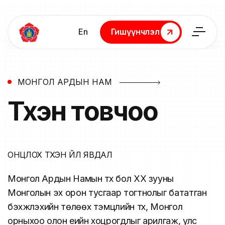
En
Гишүүнчлэл
Гишүүнчлэл
МОНГОЛ АРДЫН НАМ
Түүхэн
товчоо
ОНЦЛОХ ТҮҮХЭН ҮЙЛ ЯВДАЛ
Монгол Ардын Намын түүх бол ХХ зууны
Монголын эх орон тусгаар тогтнолыг бататган
бэхжүүлэхийн төлөөх тэмцлийн түүх, Монгол
орныхоо олон үеийн хоцрогдлыг арилгаж, улс